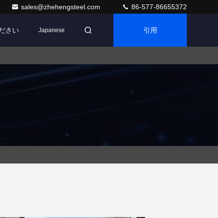
sales@zhehengsteel.com
86-577-86655372
ください
引用
Japanese