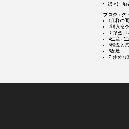
我々は,顧客
プロジェク
1仕様の調
2購入命
3. 預金 - L
4生産 / 
5検査と
6配達
7. 余分