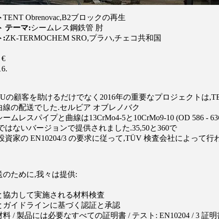
ト
TENT Obrenovac,B2ブロックの再生
 テーマ:
シームレス鋼鉄管 肘
:
ZK-TERMOCHEM SRO,プラハ,チェコ共和国
 €
16.
Uの顧客を助けるだけでなく2016年の重要なプロジェクトは,
曲線の配送でした.セルビア オブレノバク
レスパイプと曲線は13CrMo4-5と10CrMo9-10 (OD 586 - 6
ではないバージョンで提供されました.35,50と360で
資家の EN10204/3 の要求に従って,TÜV 検査会社によって行
のために,我々は提供:
と協力して実施される材料検査
とガイドラインに基づく認証と承認
 / 製品には必要なすべての証明書 / テスト: EN10204 / 3 