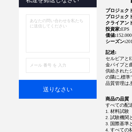
私達を郵送しなさい
プロジェク
プロジェクト
クライアント
投資家:
EPS
価値:
152.000
シーズン:
20
記述:
セルビアとE
金パイプと
供給されたシーム
の隣に,標準
品質管理は,投
送りなさい
商品の品質
すべての配送
材料試験
試験機関
国際基準
すべての材料