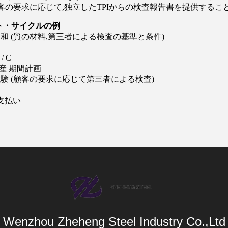
の要求に応じて,独立したTPIからの検査報告書を提供することができます 
ト・サイクルの例
和 (質の材料,第三者による検査の基準と条件)
令
 / C
生産 期間計画
試験 (顧客の要求に応じて第三者による検査)
な支払い
Wenzhou Zheheng Steel Industry Co.,Ltd