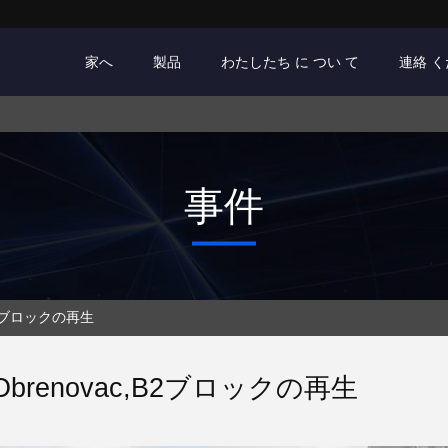
家へ
製品
わたしたち に つい て
連絡 
事件
B2ブロックの再生
 Obrenovac,B2ブロックの再生