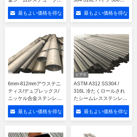
パイプ インコネル600 イ
リーズ
最もよい価格を得な
最もよい価格を得な
ンコロイ800h インコネ
ル625 管道輸送用
さい
さい
ビデオ
6mm-812mmアウステニ
ASTM A312 SS304 /
ティス/デュプレックス/
316L 冷たくロールされ
ニッケル合金ステンレス
たシームレスステンレス
鋼管
鋼管
最もよい価格を得な
最もよい価格を得な
さい
さい