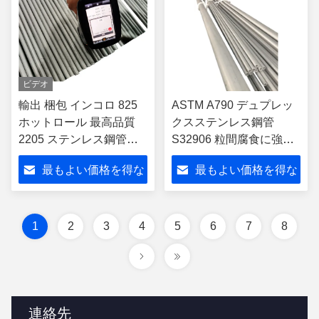
ビデオ
輸出 梱包 インコロ 825
ASTM A790 デュプレッ
ホットロール 最高品質
クスステンレス鋼管
2205 ステンレス鋼管
S32906 粒間腐食に強い
1.4462 ニッケル合金
耐性
最もよい価格を得な
最もよい価格を得な
さい
さい
1
2
3
4
5
6
7
8
連絡先