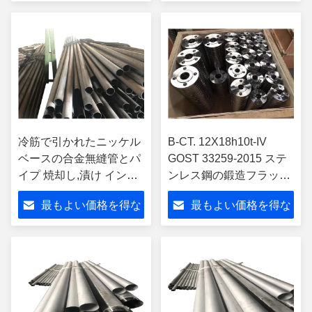
さい
さい
冷筋で引かれたニッケル
B-CT. 12X18h10t-IV
ベースの合金無縫管とパ
GOST 33259-2015 ステ
イプ 焼却し,漬け インコ
ンレス鋼の鍛造フラット
ネル600 インコロイ800h
フレンズ
最もよい価格を得な
最もよい価格を得な
インコネル625
さい
さい