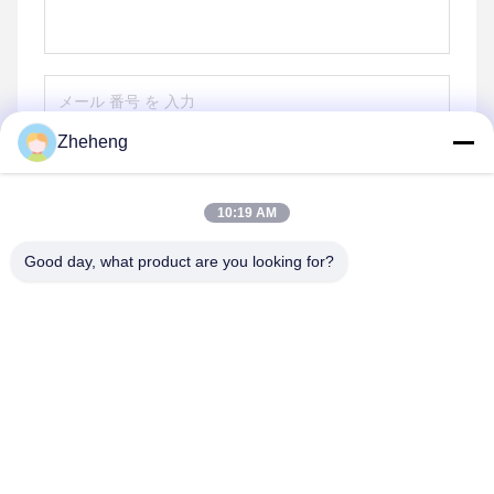
Zheheng
送りなさい
10:19 AM
Good day, what product are you looking for?
Wenzhou Zheheng Steel Industry Co.,Ltd
sales@zhehengsteel.com
86-577-86655372