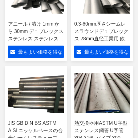
アニール / 漬け 1mm か
0.3-60mm厚さシームレ
ら 30mm デュプレックス
スラウンドデュプレック
ステンレス ステンレス
ス 28mm直径工業用 飲料
管とパイプ S31803
水用 小型20mmステンレ
最もよい価格を得な
最もよい価格を得な
S32205 S32750
ス
さい
さい
JIS GB DIN BS ASTM
熱交換器用ASTM U字型
AISI ニッケルベースの合
ステンレス鋼管 U字管
金シームレスチューブ&
304 316L パイプ 300シ