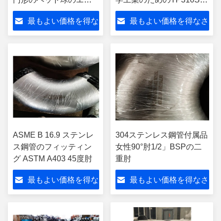
ド キャップの付属品を
ティーにのせる
最もよい価格を得な
最もよい価格を得なさ
溶接した
さい
い
ASME B 16.9 ステンレ
304ステンレス鋼管付属品
ス鋼管のフィッティン
女性90°肘1/2」BSPの二
グ ASTM A403 45度肘
重肘
最もよい価格を得な
最もよい価格を得なさ
さい
い