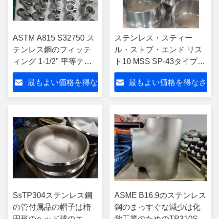
ASTM A815 S32750 ス
ステンレス・スティー
テンレス鋼のフィッテ
ル・ストブ・エンド リス
ィング 1-1/2'' 平等ティ
ト10 MSS SP-43タイプA
スーパーデュプレック
B16.9-002 (316/316L) -
最もよい価格を得な
最もよい価格を得なさ
ス鋼 B16.9
100NB
さい
い
SsTP304ステンレス鋼
ASME B16.9のステンレス
の管付属品の帽子は楕
鋼のまっすぐな減少は化
円形のヘッド球のエン
学工業のためのTP310Sを