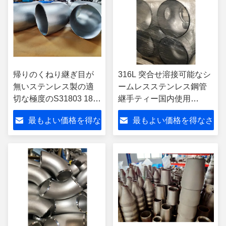
帰りのくねり継ぎ目が
316L 突合せ溶接可能なシ
無いステンレス製の適
ームレスステンレス鋼管
切な極度のS31803 180
継手ティー国内使用
度
Sch10s
最もよい価格を得な
最もよい価格を得なさ
さい
い