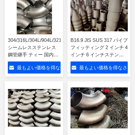
304/316L/304L/904L/321/310
B16.9 JIS SUS 317 パイプ
シームレスステンレス
フィッティング 2 インチ 4
鋼管継手 ティー 国内使
インチ 6 インチステンレ
用 Sch10s
ス鋼 コンセントリック/エ
最もよい価格を得な
最もよい価格を得なさ
クセントリック減圧器
さい
い