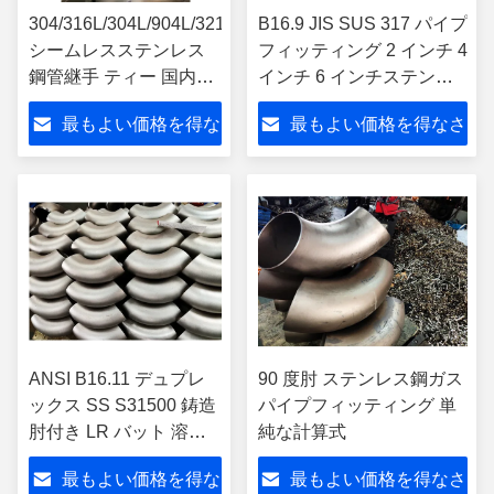
304/316L/304L/904L/321/310
B16.9 JIS SUS 317 パイプ
シームレスステンレス
フィッティング 2 インチ 4
鋼管継手 ティー 国内使
インチ 6 インチステンレ
用 Sch10s
ス鋼 コンセントリック/エ
最もよい価格を得な
最もよい価格を得なさ
クセントリック減圧器
さい
い
ANSI B16.11 デュプレ
90 度肘 ステンレス鋼ガス
ックス SS S31500 鋳造
パイプフィッティング 単
肘付き LR バット 溶接 2
純な計算式
インチ 90 度
最もよい価格を得な
最もよい価格を得なさ