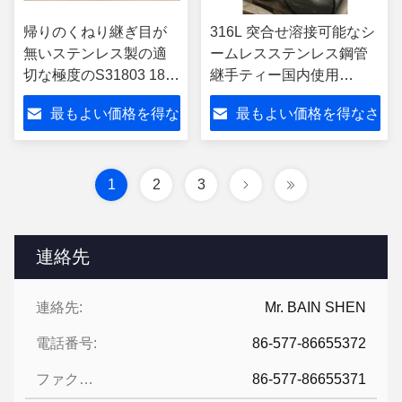
帰りのくねり継ぎ目が
316L 突合せ溶接可能なシ
無いステンレス製の適
ームレスステンレス鋼管
切な極度のS31803 180
継手ティー国内使用
度
Sch10s
最もよい価格を得な
最もよい価格を得なさ
さい
い
1
2
3
連絡先
連絡先:
Mr. BAIN SHEN
電話番号:
86-577-86655372
ファクシミリ:
86-577-86655371