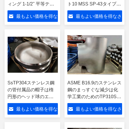
ィング 1-1/2'' 平等ティ
ト10 MSS SP-43タイプA
スーパーデュプレック
B16.9-002 (316/316L) -
最もよい価格を得な
最もよい価格を得なさ
ス鋼 B16.9
100NB
さい
い
SsTP304ステンレス鋼
ASME B16.9のステンレス
の管付属品の帽子は楕
鋼のまっすぐな減少は化
円形のヘッド球のエン
学工業のためのTP310Sを
ド キャップの付属品を
ティーにのせる
最もよい価格を得な
最もよい価格を得なさ
溶接した
さい
い