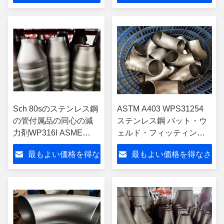
さい
い
Sch 80sのステンレス鋼
ASTM A403 WPS31254
の管付属品の同心の減
ステンレス鋼 バット・ウ
力剤WP316l ASME
ェルド・フィッティン
B16.9
グ・エルボ ASME B16.9
最もよい価格を得な
最もよい価格を得なさ
さい
い