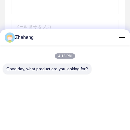
Zheheng
送りなさい
4:13 PM
Good day, what product are you looking for?
Wenzhou Zheheng Steel Industry Co.,Ltd
sales@zhehengsteel.com
86-577-86655372