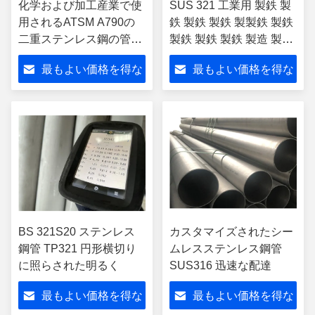
化学および加工産業で使
SUS 321 工業用 製鉄 製
用されるATSM A790の
鉄 製鉄 製鉄 製製鉄 製鉄
二重ステンレス鋼の管
製鉄 製鉄 製鉄 製造 製成
S32760
製成 製成 製成 製成 製成
最もよい価格を得な
最もよい価格を得な
製成 製成
さい
さい
BS 321S20 ステンレス
カスタマイズされたシー
鋼管 TP321 円形横切り
ムレスステンレス鋼管
に照らされた明るく
SUS316 迅速な配達
最もよい価格を得な
最もよい価格を得な