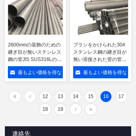
2600mmの装飾のための
ブラシをかけられた304
継ぎ目が無いステンレス
ステンレス鋼の継ぎ目が
鋼の管JIS SUS316Lの等
無い溶接された管の管
級
Sch 80 10インチ
最もよい価格を得な
最もよい価格を得な
さい
さい
12
13
14
15
16
17
18
19
連絡先