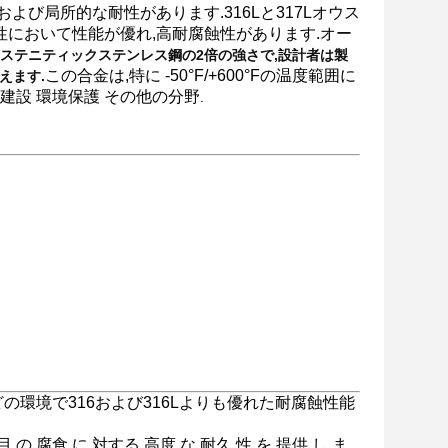
および局所的な耐性があります.
316Lと317Lオウス
性において性能が優れ,高耐腐蝕性があります.オー
アウステニティックステンレス鋼の2倍の強さで,設計者は製
この合金は,特に -50°F/+600°Fの温度範囲に
えます.
建設 環境保護 その他の分野
.
どの環境で316および316Lよりも優れた耐腐蝕性能
 の 腐食 に 対する 高度 な 耐久 性 を 提供 し ま