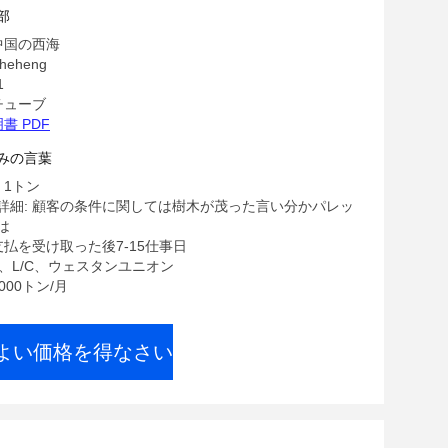
部
中国の西海
eheng
1
チューブ
書 PDF
みの言葉
 1トン
詳細: 顧客の条件に関しては樹木が茂った言い分かパレッ
は
支払を受け取った後7-15仕事日
/T、L/C、ウェスタンユニオン
000トン/月
よい価格を得なさい