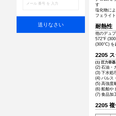
す
塩化物による
フェライト
送りなさい
耐熱性
他のデュプ
572°F 
(300°C
2205
(1) 圧力
(2) 石油
(3) 下水
(4) パ
(5) 高
(6) 船舶
(7) 食品
2205