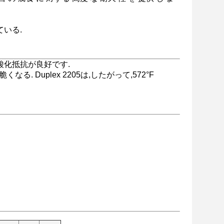
いる.
酸化抵抗が良好です.
る. Duplex 2205は,したがって,572°F