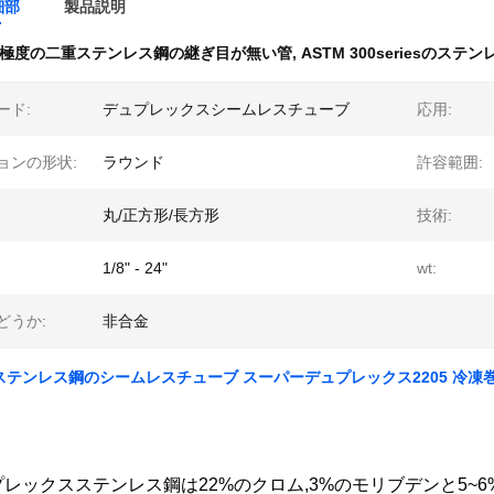
細部
製品説明
極度の二重ステンレス鋼の継ぎ目が無い管
,
ASTM 300seriesのステ
ード:
デュプレックスシームレスチューブ
応用:
ョンの形状:
ラウンド
許容範囲:
丸/正方形/長方形
技術:
1/8" - 24"
wt:
どうか:
非合金
50 ステンレス鋼のシームレスチューブ スーパーデュプレックス2205 冷凍
ュプレックスステンレス鋼は22%のクロム,3%のモリブデンと5