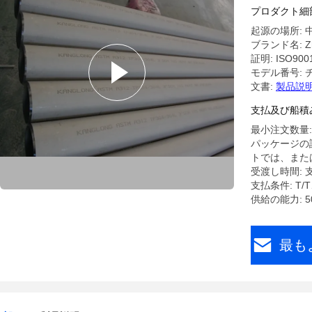
プロダクト細
起源の場所: 
ブランド名: Zh
証明: ISO900
モデル番号: 
文書:
製品説明
支払及び船積
最小注文数量:
パッケージの
トでは、また
受渡し時間: 
支払条件: T
供給の能力: 5
最も