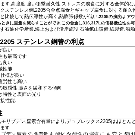
ます.
高強度,強い衝撃耐久性,ストレスの腐食に対する全体的な
クステンレス鋼,2205合金点腐食とギャップ腐食に対する耐久
と比較して熱伝導性が高く,熱膨張係数が低い.
2205の強度は,
ときに重量を減らすことができ,この合金に316,317Lの価格優位性を与
す
石油化学産業,海上および沿岸施設,石油鉱山設備,紙製造,船舶
S32205 ステンレス鋼管の利点
が良い
性も最高です
も良い
械性能
の仕様が良い.
疲労性も高い
の敏感性 脆さを緩和する傾向
き特性と表面の光り
溶接性能.
性
,モリブデン,窒素含有量により,デュプレックス2205は,ほとん
ます.
ブデン,窒素 の 含有量 も,酸化 や 酸性 の 溶液 に も,穴 と 裂け目