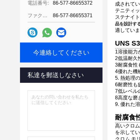
電話番号:
86-577-86655372
成されてい
テニティッ
ファクシミリ:
86-577-86655371
ステナイト
品を設計する
適していま
UNS 
今連絡してください
1溶接能力
2低温耐久
3耐腐食性
4優れた機
私達を郵送しなさい
5. 熱処理
6耐磨性も
7低レベル
8高度な磨
9. 優れた
耐腐食
高いクロム
を示してい
クロム,モリ