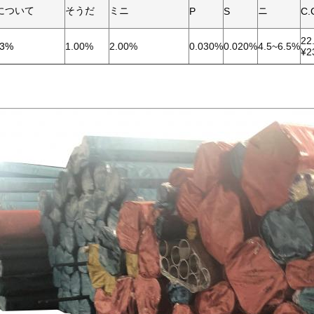
 について
そうだ
ミニ
ニ
P
S
C.
22
03%
1.00%
2.00%
0.030%
0.020%
4.5~6.5%
¥2