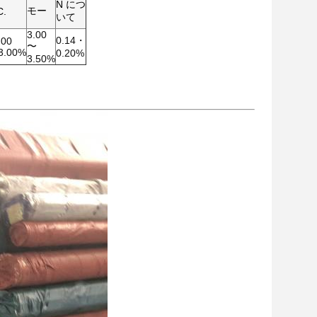
N につ
モー
C.
いて
3.00
0.14・
.00
〜
3.00%
0.20%
3.50%