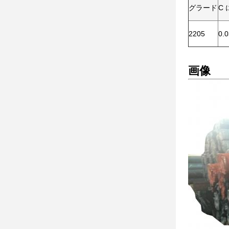
グラード
C
2205
0.
画像