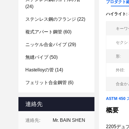
プロダクト
(24)
ハイライト:
ステンレス鋼のフランジ
(22)
キーワ
複式アパート鋼管
(60)
セクシ
ニッケル合金パイプ
(29)
形:
無縫パイプ
(50)
Hastelloyの管
(14)
外径:
フェリット合金鋼管
(6)
合金か
ASTM 4
連絡先
概要
連絡先:
Mr. BAIN SHEN
2205デ