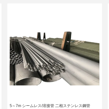
5～7m シームレス/溶接管 二相ステンレス鋼管