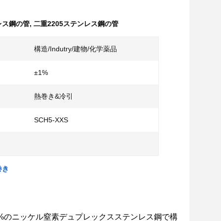
ンレス鋼の管
,
二重2205ステンレス鋼の管
構造/Indutry/建物/化学薬品
±1%
熱巻き&冷引
SCH5-XXS
巻き
~6%のニッケル窒素デュプレックスステンレス鋼で構