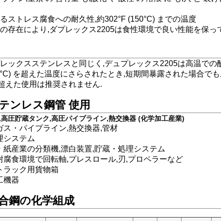
ストレス腐食への耐久性,約302°F (150°C) までの温度
の存在により,ダプレックス2205は食性環境で良い性能を保って
レックスステンレスと同じく,デュプレックス2205は高温での
(300°C) を超えた温度にさらされたとき,短期間暴露された場合でも脆くな
) を超えた使用は推奨されません.
 ステンレス鋼管 使用
容器,高圧貯蔵タンク,高圧パイプライン,熱交換器 (化学加工産業)
・ガス・パイプライン,熱交換器,管材
処理システム
ルス・紙産業の分類機,漂白装置,貯蔵・処理システム
強度耐腐食環境で回転軸,プレスロール,刃,プロペラーなど
やトラック用貨物箱
加工機器
 複合鋼の化学組成