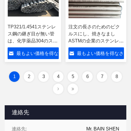
TP321/1.4541ステンレ
注文の長さのためのピク
ス鋼の継ぎ目が無い管
ルスにし、焼きなまし
は、化学薬品304のステ
ASTMの企業のステンレス
ンレス製の管冷間圧延
鋼の継ぎ目が無い管
最もよい価格を得な
最もよい価格を得なさ
します
さい
い
1
2
3
4
5
6
7
8
連絡先
連絡先:
Mr. BAIN SHEN