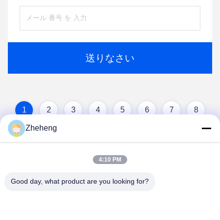
送りなさい
1
2
3
4
5
6
7
8
Zheheng
4:10 PM
Good day, what product are you looking for?