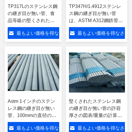
TP317Lのステンレス鋼
TP347H/1.4912ステンレ
の継ぎ目が無い管、食
ス鋼の継ぎ目が無い管
品等級の堅くされた鋼
は、ASTM A312鋼鉄管を
鉄管ASTM
堅くしました
最もよい価格を得な
最もよい価格を得なさ
さい
い
Astm 1インチのステン
堅くされたステンレス鋼
レス鋼の継ぎ目が無い
の継ぎ目が無い管の許容
管、100mmの直径のス
厚さの図表/重量の計算機
テンレス鋼の金属の管
ASTM、AISI、DIN、EN、
最もよい価格を得な
最もよい価格を得なさ
GB、JIS