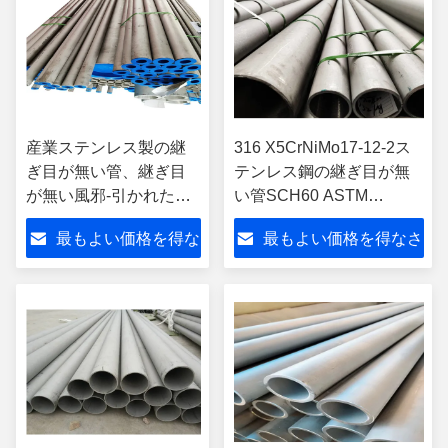
産業ステンレス製の継
316 X5CrNiMo17-12-2ス
ぎ目が無い管、継ぎ目
テンレス鋼の継ぎ目が無
が無い風邪-引かれた鋼
い管SCH60 ASTM
鉄管の長い生命
269/ASTM 249 11.8m/12m
最もよい価格を得な
最もよい価格を得なさ
さい
い