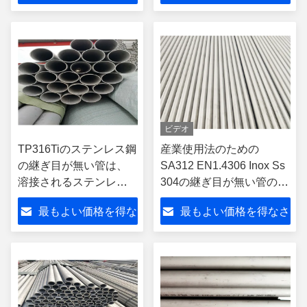
さい
い
ビデオ
TP316Tiのステンレス鋼
産業使用法のための
の継ぎ目が無い管は、
SA312 EN1.4306 Inox Ss
溶接されるステンレス
304の継ぎ目が無い管の管
鋼等級304を配管します
304L
最もよい価格を得な
最もよい価格を得なさ
さい
い