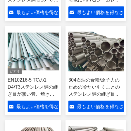
630mm
パイプ
最もよい価格を得な
最もよい価格を得なさ
さい
い
ビデオ
EN10216-5 TCの1
304石油の食糧/原子力の
D4/T3ステンレス鋼の継
ための冷たい引くことの
ぎ目が無い管、焼きな
ステンレス鋼の継ぎ目が
ましの304ステンレス製
無い管
最もよい価格を得な
最もよい価格を得なさ
の管
さい
い