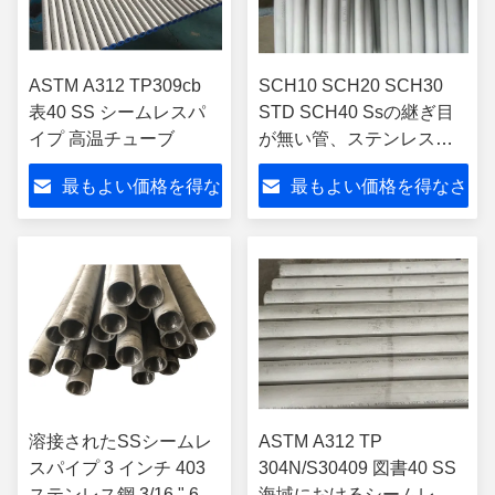
ASTM A312 TP309cb
SCH10 SCH20 SCH30
表40 SS シームレスパ
STD SCH40 Ssの継ぎ目
イプ 高温チューブ
が無い管、ステンレス鋼
304の管
最もよい価格を得な
最もよい価格を得なさ
さい
い
溶接されたSSシームレ
ASTM A312 TP
スパイプ 3 インチ 403
304N/S30409 図書40 SS
ステンレス鋼 3/16 " 6 -
海域におけるシームレス